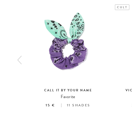
CULT
CALL IT BY YOUR NAME
VI
Favorite
ES
15 €
11
SHADES