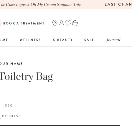
LAST CHANC
 Casa Lopez x Oh My Cream Summer Tote
BOOK A TREATMENT
Journal
FUME
WELLNESS
K-BEAUTY
SALE
YOUR NAME
Toiletry Bag
55G
Y
POINTS