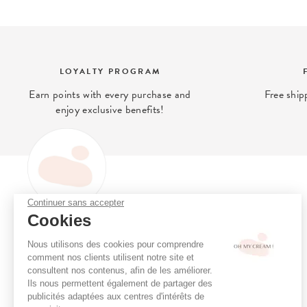
LOYALTY PROGRAM
Earn points with every purchase and
Free ship
enjoy exclusive benefits!
Continuer sans accepter
OH MY CREAM
Cookies
Oh My Cream is the (clean)
Loyalty program
beauty concept store that gives
Online consultation
Nous utilisons des cookies pour comprendre
you access to what is best for
Book a treatment
comment nos clients utilisent notre site et
your skin.
consultent nos contenus, afin de les améliorer.
Stores
Ils nous permettent également de partager des
Cabin care menu
publicités adaptées aux centres d'intérêts de