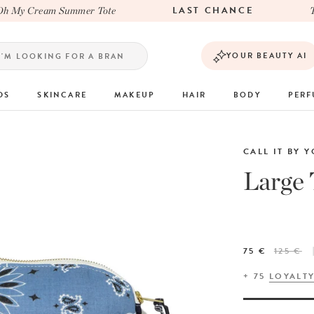
LAST CHANCE
 My Cream Summer Tote
The
YOUR BEAUTY AI
DS
SKINCARE
MAKEUP
HAIR
BODY
PER
CALL IT BY 
Large 
75 €
125 €
+
75
LOYALT