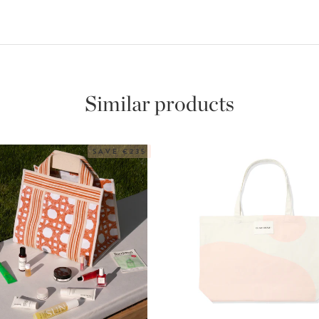
Similar products
SAVE €235