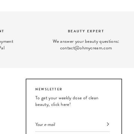
NT
BEAUTY EXPERT
payment
We answer your beauty questions:
Pal
contact@ohmycream.com
NEWSLETTER
To get your weekly dose of clean
beauty, click here!