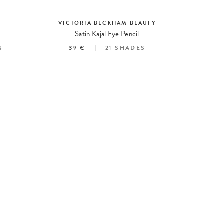
VICTORIA BECKHAM BEAUTY
Satin Kajal Eye Pencil
The Mathil
S
39 €
21
SHADES