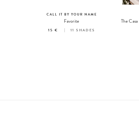
CALL IT BY YOUR NAME
Lip Sketch Hydrating Crayon à Lèvres Hydratant
Favorite
ES
15 €
11
SHADES