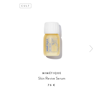
CULT
CULT
MIMÉTIQUE
VICT
m
Skin Revive Serum
The F
76 €
12