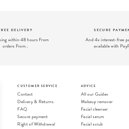
FREE DELIVERY
SECURE PAYME
ping within 48 hours From
And 4x interest-free 
orders From .
available with Pay
CUSTOMER SERVICE
ADVICE
Contact
All our Guides
Delivery & Returns
Makeup remover
FAQ
Facial cleanser
Secure payment
Facial serum
Right of Withdrawal
Facial scrub