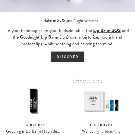
Lip Balm in SOS and Night versions
In your handbag or on your bedside table, the
Lip Balm SOS
and
the
Goodnight Lip Balm
L:a Bruket
moisturize, nourish and
protect lips, while soothing and calming the mind.
DISCOVER
WEB EXCLUSIVE
L:A BRUKET
L:A BRUKET
Goodnight Lip Balm Nourishing Lip Balm 311
Wellbeing lip balm trio