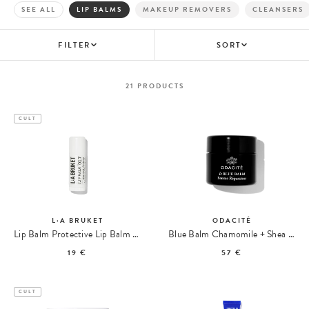
SEE ALL
LIP BALMS
MAKEUP REMOVERS
CLEANSERS
FILTER
SORT
21
PRODUCTS
CULT
L:A BRUKET
ODACITÉ
Lip Balm Protective Lip Balm 017
Blue Balm Chamomile + Shea Butter Repair Balm
19 €
57 €
CULT