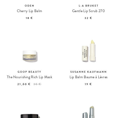
ODEN
L:A BRUKET
Cherry Lip Balm
Gentle Lip Scrub 270
18 €
32 €
GOOP BEAUTY
SUSANNE KAUFMANN
The Nourishing Rich Lip Mask
Lip Balm Baume à Lèvres
21,60 €
36 €
19 €