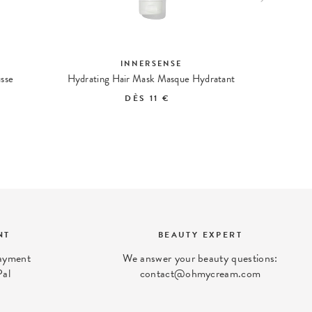
INNERSENSE
usse
Hydrating Hair Mask Masque Hydratant
I Crea
DÈS
11 €
NT
BEAUTY EXPERT
payment
We answer your beauty questions:
Pal
contact@ohmycream.com