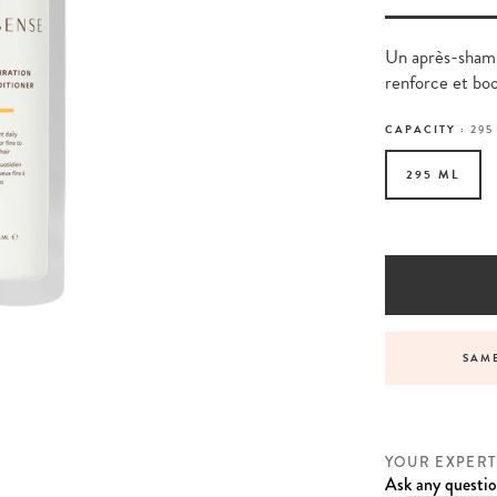
Un après-shamp
renforce et boo
CAPACITY :
295
295 ML
VICE BEFORE, DURING AND AFTER YOUR ORDER
SAME
YOUR EXPERT
Ask any questio