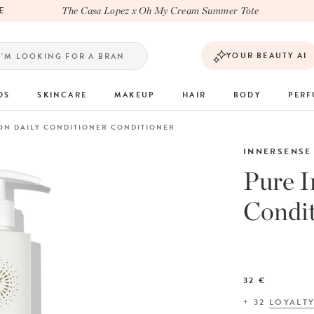
L
The Casa Lopez x Oh My Cream Summer Tote
YOUR BEAUTY AI
DS
SKINCARE
MAKEUP
HAIR
BODY
PER
ION DAILY CONDITIONER CONDITIONER
INNERSENSE
Pure I
Condit
32 €
+
32
LOYALT