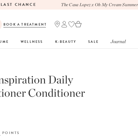
AST CHANCE
The Casa Lopez x Oh My Cream Summer To
BOOK A TREATMENT
Journal
FUME
WELLNESS
K-BEAUTY
SALE
nspiration Daily
ioner Conditioner
Y
POINTS