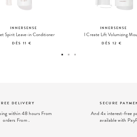
INNERSENSE
INNERSENSE
t Spirit Leave-in Conditioner
I Create Lift Volumizing Mo
DÈS
11 €
DÈS
12 €
FREE DELIVERY
SECURE PAYME
ping within 48 hours From
And 4x interest-free 
orders From .
available with Pay