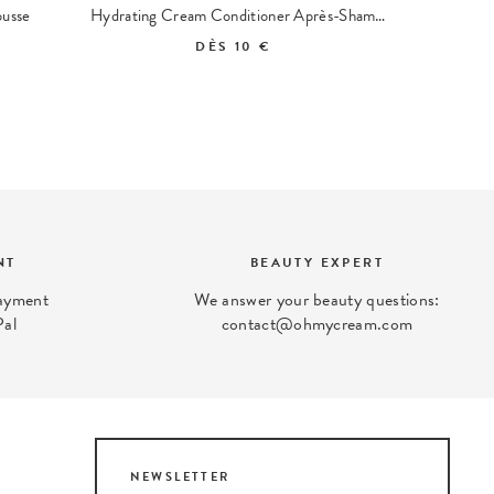
ousse
Hydrating Cream Conditioner Après-Shampoing Hydratant
I 
DÈS
10 €
NT
BEAUTY EXPERT
payment
We answer your beauty questions:
Pal
contact@ohmycream.com
NEWSLETTER