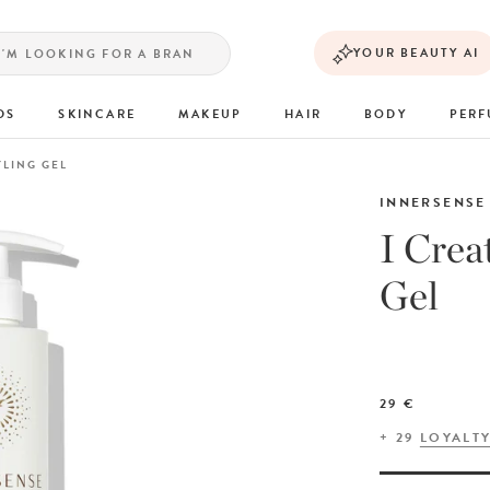
YOUR BEAUTY AI
DS
SKINCARE
MAKEUP
HAIR
BODY
PER
YLING GEL
INNERSENSE
I Crea
Gel
29 €
+
29
LOYALT