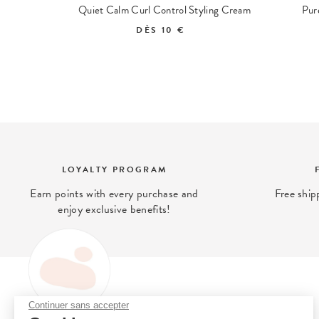
Hydrating Cream Hairbath Shampoing Hydratant
Quiet Calm Curl Control Styling Cream
Pur
DÈS
10 €
LOYALTY PROGRAM
Earn points with every purchase and
Free ship
enjoy exclusive benefits!
Continuer sans accepter
OH MY CREAM