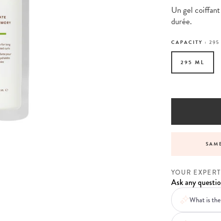
Un gel coiffant
durée.
CAPACITY :
295
295 ML
VICE BEFORE, DURING AND AFTER YOUR ORDER
SAME
YOUR EXPERT
Ask any questio
What is the 