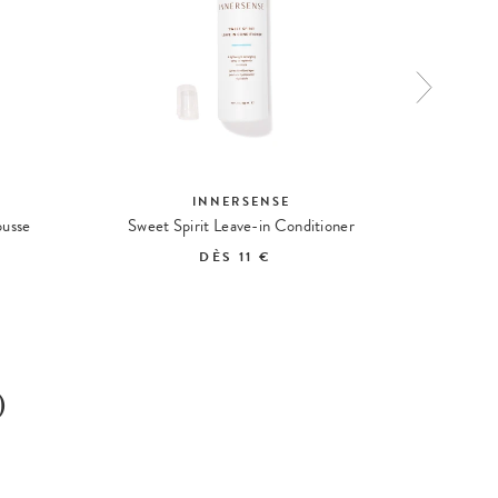
INNERSENSE
ousse
Sweet Spirit Leave-in Conditioner
I Crea
DÈS
11 €
)