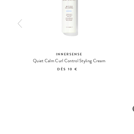
INNERSENSE
The Casa Lopez x Oh My Cream Summer Tote
Quiet Calm Curl Control Styling Cream
DÈS
10 €
ES