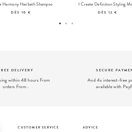
e Harmony Hairbath Shampoo
I Create Definition Styling M
DÈS
10 €
DÈS
12 €
FREE DELIVERY
SECURE PAYME
ping within 48 hours From
And 4x interest-free 
orders From .
available with Pay
CUSTOMER SERVICE
ADVICE