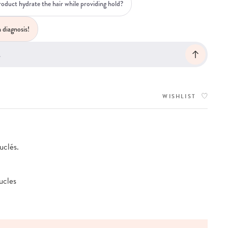
roduct hydrate the hair while providing hold?
 diagnosis!
WISHLIST
uclés.
ucles