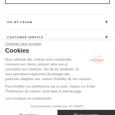
OH MY CREAM
CUSTOMER SERVICE
Continuer sans accepter
Cookies
ADVICE
Nous utilisons des cookies pour comprendre
comment nos clients utilisent notre site et
consultent nos contenus, afin de les améliorer. Ils
CGV / CGU
nous permettent également de partager des
TERMS OF USE
publicités adaptées aux centres d'intérêts de nos visiteurs.
PRIVACY POLICY
Pour modifier vos préférences par la suite, cliquez sur le lien
'Préférences de cookies' situé dans le pied de page.
CREDITS
Lire la politique de confidentialité
Consentements certifiés par
ADD TO BASKET
59 €