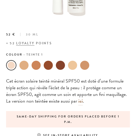
52 €
30 ML
+
52
LOYALTY
POINTS
COLOUR :
TEINTE 1
Cet écran solaire teinté minéral SPF50 est doté d’une formule
triple action qui révèle l’éclat de la peau : il protège comme un
écran SPF50, agit comme un soin et apporte un fini maquillage.
La version non teintée existe aussi
par
ici
.
SAME-DAY SHIPPING FOR ORDERS PLACED BEFORE 1
P.M.
SEE IN-STORE AVAILABILITY