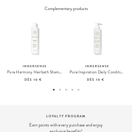
Complementary products
INNERSENSE
INNERSENSE
Pure Harmony Hairbath Shampoo
Pure Inspiration Daily Conditioner Conditioner
DÈS
10 €
DÈS
10 €
 PROGRAM
FREE DEL
ry purchase and enjoy
Free shipping withi
 benefits!
orders F