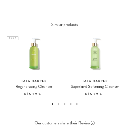
Similar products
CULT
TATA HARPER
TATA HARPER
Regenerating Cleanser
Superkind Softening Cleanser
DÈS
29 €
DÈS
29 €
Our customers share their Review(s)