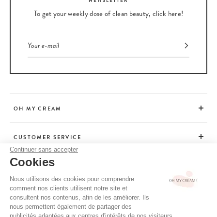
NEWSLETTER
To get your weekly dose of clean beauty, click here!
OH MY CREAM
CUSTOMER SERVICE
Continuer sans accepter
Cookies
ADVICE
Nous utilisons des cookies pour comprendre
comment nos clients utilisent notre site et
consultent nos contenus, afin de les améliorer. Ils
CGV / CGU
nous permettent également de partager des
TERMS OF USE
publicités adaptées aux centres d'intérêts de nos visiteurs.