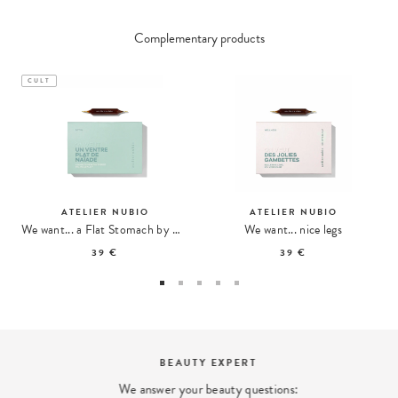
Complementary products
CULT
ATELIER NUBIO
ATELIER NUBIO
We want... a Flat Stomach by Naïade
We want... nice legs
39 €
39 €
BEAUTY EXPERT
We answer your beauty questions: