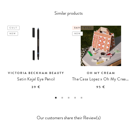
Similar products
CULT
SAVE €235
NEW
NEW
VICTORIA BECKHAM BEAUTY
OH MY CREAM
Satin Kajal Eye Pencil
The Casa Lopez x Oh My Cream Summer Tote
39 €
95 €
Our customers share their Review(s)