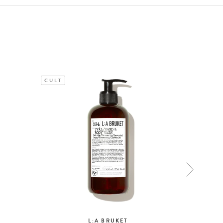
CULT
L:A BRUKET