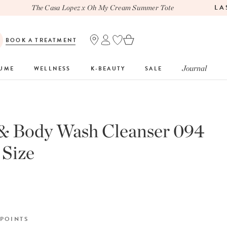
LAST
The Casa Lopez x Oh My Cream Summer Tote
BOOK A TREATMENT
Journal
FUME
WELLNESS
K-BEAUTY
SALE
& Body Wash Cleanser 094
 Size
L
POINTS