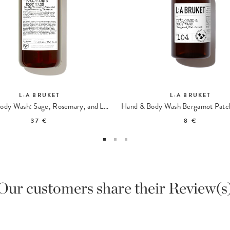
L:A BRUKET
L:A BRUKET
Hand & Body Wash: Sage, Rosemary, and Lavender 094
37 €
8 €
Our customers share their Review(s