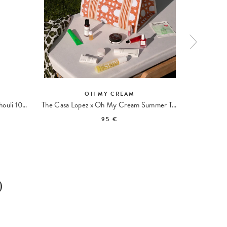
OH MY CREAM
Hand & Body Wash Bergamot Patchouli 104 Travel size
The Casa Lopez x Oh My Cream Summer Tote
Hand & Bod
95 €
)