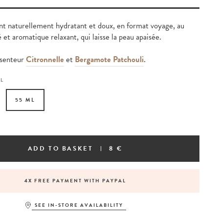
nt naturellement hydratant et doux, en format voyage, au
et aromatique relaxant, qui laisse la peau apaisée.
 senteur
Citronnelle
et
Bergamote Patchouli
.
ML
55 ML
ADD TO BASKET
8 €
4X FREE PAYMENT WITH PAYPAL
SEE IN-STORE AVAILABILITY