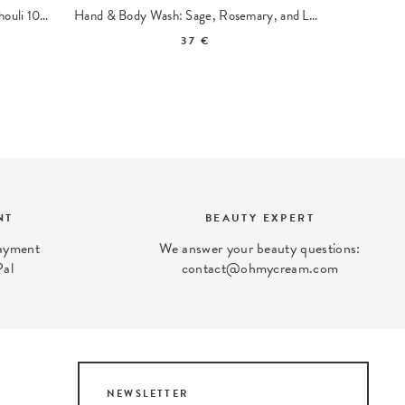
Hand & Body Wash Bergamot Patchouli 104 Travel size
Hand & Body Wash: Sage, Rosemary, and Lavender 094
37 €
NT
BEAUTY EXPERT
payment
We answer your beauty questions:
Pal
contact@ohmycream.com
NEWSLETTER