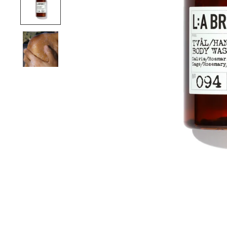
ORE, DURING AND AFTER YOUR ORDER
SAME-DAY SHI