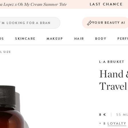
LAST CHANCE
Lopez x Oh My Cream Summer Tote
YOUR BEAUTY AI
DS
SKINCARE
MAKEUP
HAIR
BODY
PER
L SIZE
L:A BRUKET
Hand 
Travel
8 €
55 M
+
8
LOYALTY