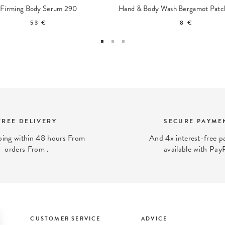
Firming Body Serum 290
53 €
8 €
FREE DELIVERY
SECURE PAYME
ping within 48 hours From
And 4x interest-free 
orders From .
available with Pay
CUSTOMER SERVICE
ADVICE