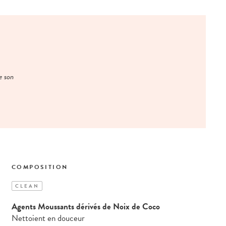
e son
COMPOSITION
CLEAN
Agents Moussants dérivés de Noix de Coco
Nettoient en douceur