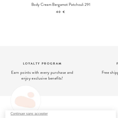
lm 017
Body Cream Bergamot Patchouli 291
40 €
LOYALTY PROGRAM
Earn points with every purchase and
Free ship
enjoy exclusive benefits!
Continuer sans accepter
OH MY CREAM