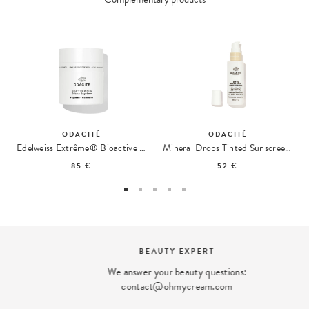
ODACITÉ
ODACITÉ
Edelweiss Extrême® Bioactive Renew Anti-Aging Cream
Mineral Drops Tinted Sunscreen SPF 50
85 €
52 €
BEAUTY EXPERT
We answer your beauty questions:
contact@ohmycream.com