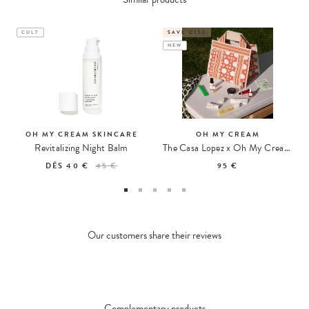
CULT
SAVE €235
NEW
OH MY CREAM SKINCARE
OH MY CREAM
Revitalizing Night Balm
The Casa Lopez x Oh My Cream Summer Tote
DÈS
40 €
45 €
95 €
Our customers share their reviews
Complementary products