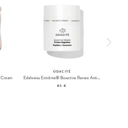
ODACITÉ
t Cream
Edelweiss Extrême® Bioactive Renew Anti-Aging Cream
The Mathil
85 €