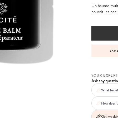
Un baume multi-
nourrit les peau
VICE BEFORE, DURING AND AFTER YOUR ORDER
SAME
YOUR EXPERT
Ask any questio
What benefi
How does th
Get my skin