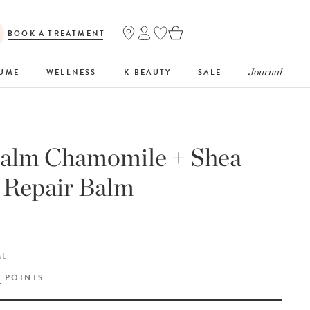
BOOK A TREATMENT
Journal
FUME
WELLNESS
K-BEAUTY
SALE
Balm Chamomile + Shea
 Repair Balm
ML
Y
POINTS