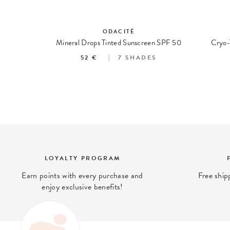
ODACITÉ
erum
Mineral Drops Tinted Sunscreen SPF 50
Cryo-
52 €
7
SHADES
LOYALTY PROGRAM
Earn points with every purchase and
Free ship
enjoy exclusive benefits!