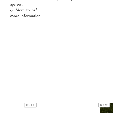
apaiser.
Mom-to-be?
More information
CULT
NEW