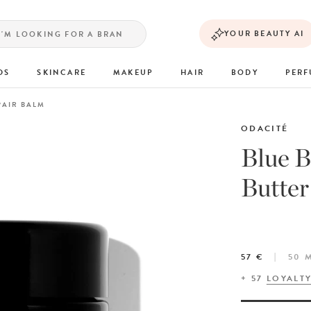
YOUR BEAUTY AI
DS
SKINCARE
MAKEUP
HAIR
BODY
PER
PAIR BALM
ODACITÉ
Blue 
Butter
57 €
50 
+
57
LOYALT