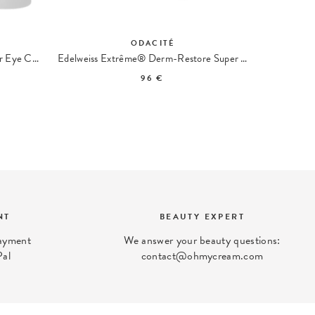
ODACITÉ
Edelweiss Extreme® Intense Repair Eye Cream
Edelweiss Extrême® Derm-Restore Super Anti-Aging Serum
Vitamin 
96 €
NT
BEAUTY EXPERT
payment
We answer your beauty questions:
Pal
contact@ohmycream.com