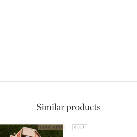
Similar products
SAVE €235
CULT