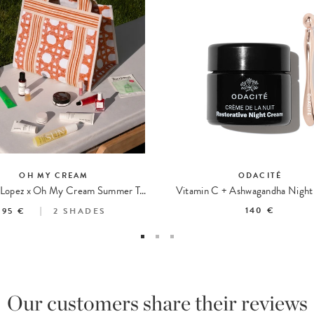
OH MY CREAM
ODACITÉ
The Casa Lopez x Oh My Cream Summer Tote
Vitamin C + Ashwagandha Nigh
140 €
95 €
2
SHADES
Our customers share their reviews