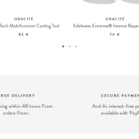
ODACITÉ
ODACITÉ
Tech Multifunction Cooling Tool
82 €
74 €
FREE DELIVERY
SECURE PAYME
ping within 48 hours From
And 4x interest-free 
orders From .
available with Pay