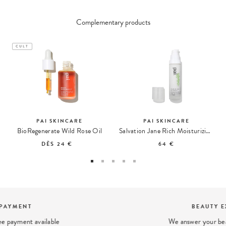
Complementary products
CULT
PAI SKINCARE
PAI SKINCARE
BioRegenerate Wild Rose Oil
Salvation Jane Rich Moisturizing Cream with Omegas
DÈS
24 €
64 €
BEAUTY EXPERT
We answer your beauty questions: