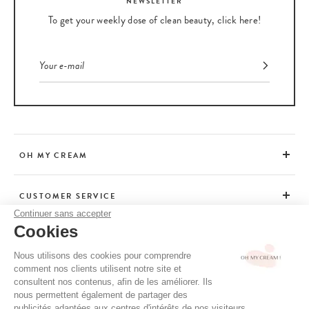
NEWSLETTER
To get your weekly dose of clean beauty, click here!
OH MY CREAM
CUSTOMER SERVICE
Continuer sans accepter
Cookies
ADVICE
Nous utilisons des cookies pour comprendre
comment nos clients utilisent notre site et
consultent nos contenus, afin de les améliorer. Ils
CGV / CGU
nous permettent également de partager des
TERMS OF USE
publicités adaptées aux centres d'intérêts de nos visiteurs.