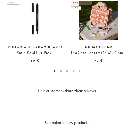
CULT
SAVE €235
NEW
VICTORIA BECKHAM BEAUTY
OH MY CREAM
Satin Kajal Eye Pencil
The Casa Lopez x Oh My Cream Summer Tote
39 €
95 €
Our customers share their reviews
Complementary products