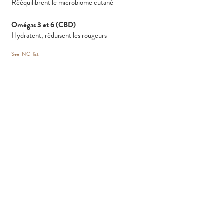
Rééquilibrent le microbiome cutané
Omégas 3 et 6 (CBD)
Hydratent, réduisent les rougeurs
See INCI list