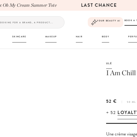
LAST CHANCE
Oh My Cream Summer Tote
T
BOOK A 
YOUR BEAUTY AI
SKINCARE
MAKEUP
HAIR
BODY
PERF
ULÉ
I Am Chil
52 €
50 ML
+
52
LOYALT
Une crème visage e