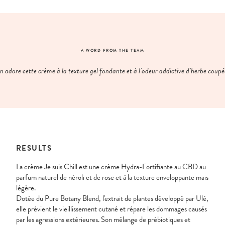
A WORD FROM THE TEAM
 adore cette crème à la texture gel fondante et à l’odeur addictive d’herbe coupé
RESULTS
La crème Je suis Chill est une crème Hydra-Fortifiante au CBD au
parfum naturel de néroli et de rose et à la texture enveloppante mais
légère.
Dotée du Pure Botany Blend, l'extrait de plantes développé par Ulé,
elle prévient le vieillissement cutané et répare les dommages causés
par les agressions extérieures. Son mélange de prébiotiques et