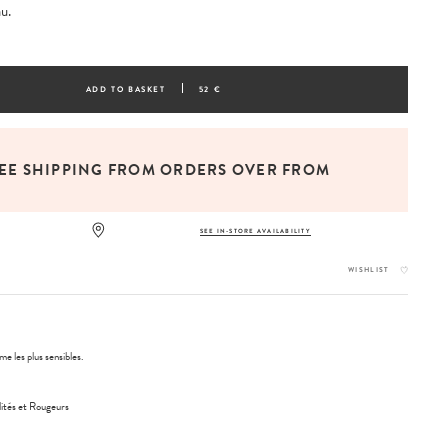
au.
ADD TO BASKET
52 €
EE SHIPPING FROM ORDERS OVER FROM
SEE IN-STORE AVAILABILITY
WISHLIST
e les plus sensibles.
lités et Rougeurs