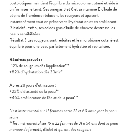
postbiotiques maintient l'équilibre du microbiome cutané et aide à
uniformiser le teint. Ses omégas 3 et 6 et sa vitamine E d'huile de
pépins de framboise réduisent les rougeurs et apaisent
instantanément tout en préservant l'hydratation et en améliorant
l'élasticité. Enfin, ses acides gras d'huile de chanvre destresse les
peaux sensibilitées.
Résultat ? Les rougeurs sont réduites et le microbiome cutané est
équilibré pour une peau parfaitement hydratée et revitalisée.
Résultats prouvés :
-12% de rougeurs dès l'application***
+82% d’hydratation dès 30min*
Après 28 jours d’utilisation :
+23% d’élasticité de la peau**
+46% amélioration de l'éclat de la peau***
*Test instrumental sur 11 femmes entre 22 et 60 ans ayant la peau
sèche
**Test instrumental sur 19 à 22 femmes de 31 à 54 ans dont la peau
manque de fermeté, d'éclat et qui ont des rougeurs