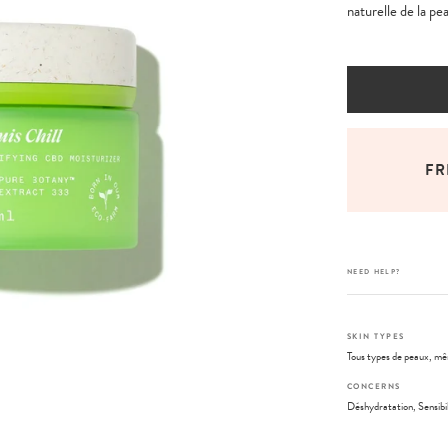
naturelle de la pe
FREE PAYMENT WITH PAYPAL
FR
NEED HELP?
SKIN TYPES
Tous types de peaux, mêm
CONCERNS
Déshydratation, Sensibi