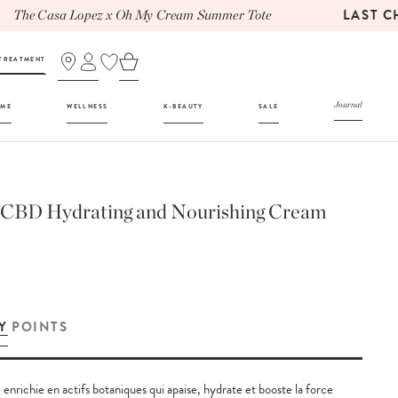
LAST CH
he Casa Lopez x Oh My Cream Summer Tote
TREATMENT
Journal
UME
WELLNESS
K-BEAUTY
SALE
l CBD Hydrating and Nourishing Cream
Y
POINTS
nrichie en actifs botaniques qui apaise, hydrate et booste la force