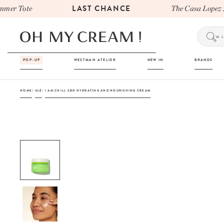
LAST CHANCE
r Tote
The Casa Lopez x 
POP-UP
WESTMAN ATELIER
NEW IN
BRANDS
HOME
ULÉ
I AM CHILL CBD HYDRATING AND NOURISHING CREAM