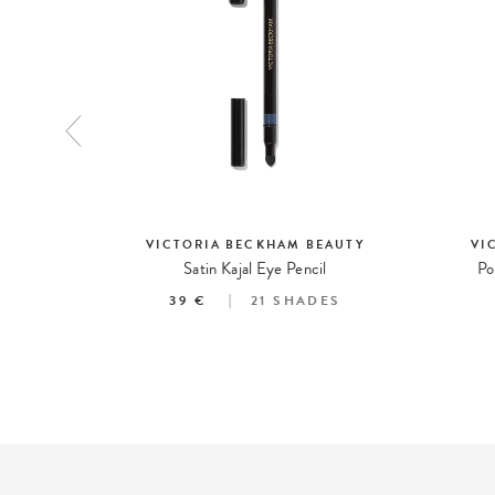
EAUTY
VICTORIA BECKHAM BEAUTY
VI
adow
Satin Kajal Eye Pencil
Po
ES
39 €
21
SHADES