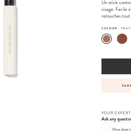
Un stick contou
visage. Facile à
retouches tout 
COLOUR :
TRAV
VICE BEFORE, DURING AND AFTER YOUR ORDER
SAME
YOUR EXPERT
Ask any questio
How does th