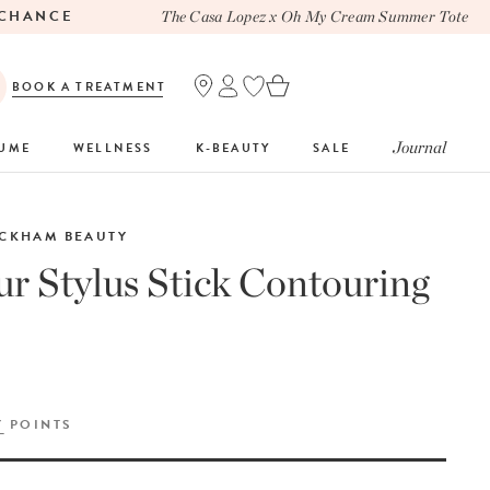
HANCE
The Casa Lopez x Oh My Cream Summer Tote
BOOK A TREATMENT
Journal
FUME
WELLNESS
K-BEAUTY
SALE
ECKHAM BEAUTY
r Stylus Stick Contouring
Y
POINTS