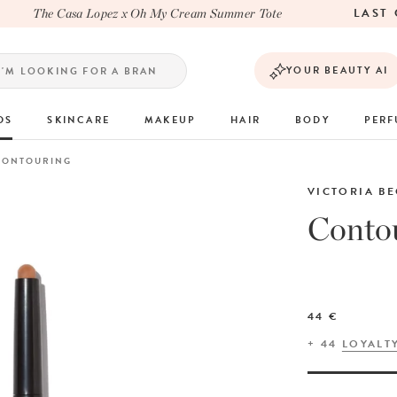
LAST C
The Casa Lopez x Oh My Cream Summer Tote
YOUR BEAUTY AI
DS
SKINCARE
MAKEUP
HAIR
BODY
PER
 CONTOURING
VICTORIA B
Contou
44 €
+
44
LOYALT