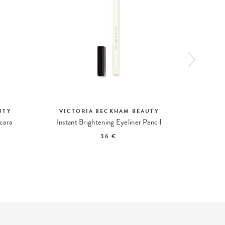
UTY
VICTORIA BECKHAM BEAUTY
VICT
cara
Instant Brightening Eyeliner Pencil
Eye Ward
36 €