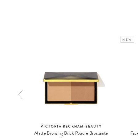
NEW
R
VICTORIA BECKHAM BEAUTY
id Bronzer
Matte Bronzing Brick Poudre Bronzante
Fac