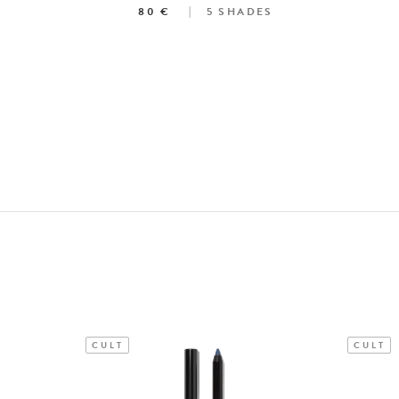
ES
80 €
5
SHADES
CULT
CULT