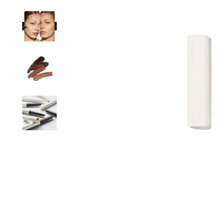
 FROM ORDERS OVER FROM
PERSONALIZED AD