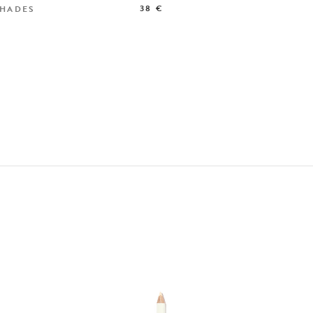
38 €
HADES
4