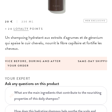
20 €
236 ML
WEB EXCLUSIVE
+
20
LOYALTY
POINTS
Un shampoing hydratant aux extraits d'agrumes et de géranium
qui apaise le cuir chevelu, nourrit la fibre capillaire et fortifie les
cheveux.
ER
SAME-DAY SHIPPING FOR ORDERS PLACED BEFORE 1
P.M.
YOUR EXPERT
Ask any questions on this product
What are the main ingredients that contribute to the nourishing
properties of this daily shampoo?
How does this hydrating shampoo help soothe the scalp and