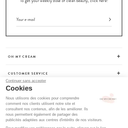
To get your weekly dose of clean beauty, click here!
OH MY CREAM
CUSTOMER SERVICE
Continuer sans accepter
Cookies
ADVICE
Nous utilisons des cookies pour comprendre
comment nos clients utilisent notre site et
consultent nos contenus, afin de les améliorer. Ils
CGV / CGU
nous permettent également de partager des
TERMS OF USE
publicités adaptées aux centres d'intérêts de nos visiteurs.
PRIVACY POLICY