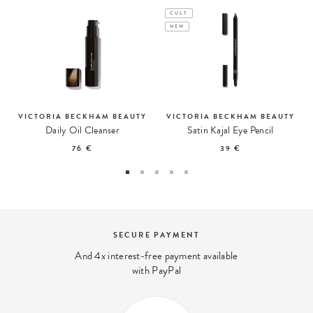
CULT
NEW
VICTORIA BECKHAM BEAUTY
VICTORIA BECKHAM BEAUTY
Daily Oil Cleanser
Satin Kajal Eye Pencil
76 €
39 €
BEAUTY EXPERT
lable
We answer your beauty questions:
contact@ohmycream.com