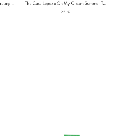
Water-Lock Moisturizer Ultra-Hydrating Cream - Travel Size
The Casa Lopez x Oh My Cream Summer Tote
95 €
CULT