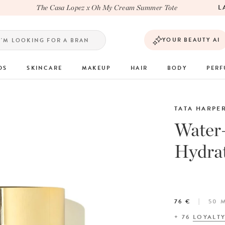
LAS
The Casa Lopez x Oh My Cream Summer Tote
YOUR BEAUTY AI
DS
SKINCARE
MAKEUP
HAIR
BODY
PER
TATA HARPE
Water-
Hydra
76 €
50 
+
76
LOYALT