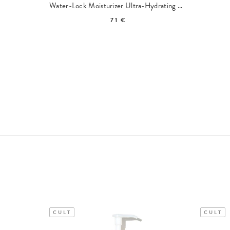
ng Spray
Water-Lock Moisturizer Ultra-Hydrating Cream Refill
71 €
CULT
CULT