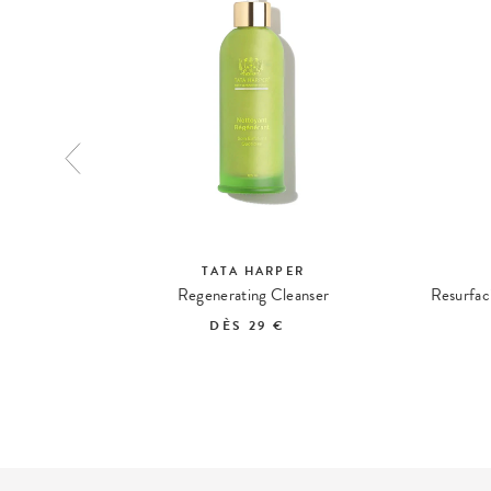
TATA HARPER
ning Kit
Regenerating Cleanser
Resurfac
DÈS
29 €