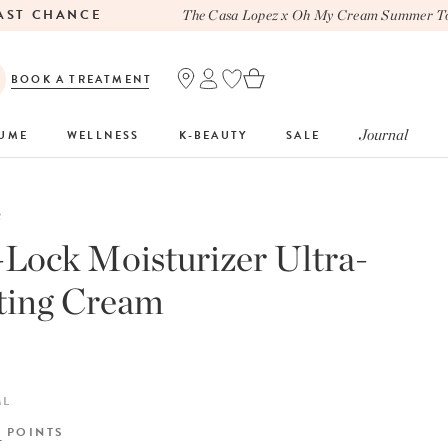
T CHANCE
The Casa Lopez x Oh My Cream Summer Tote
BOOK A TREATMENT
Journal
FUME
WELLNESS
K-BEAUTY
SALE
R
Lock Moisturizer Ultra-
ting Cream
ML
Y
POINTS