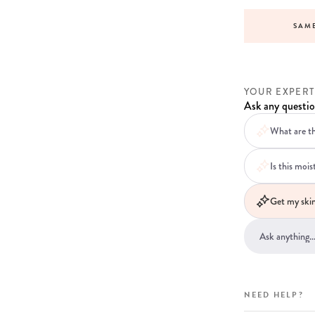
VICE BEFORE, DURING AND AFTER YOUR ORDER
SAME
YOUR EXPERT
Ask any questio
What are th
Is this mois
Get my skin
NEED HELP?