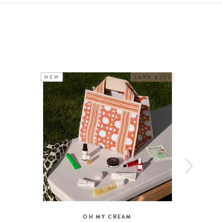
NEW
SAVE €235
CULT
OH MY CREAM