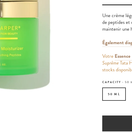
Une crème légè
de peptides et 
maintenir une 
Également dis
Votre
Essence 
Suprême
Tata H
stocks disponib
CAPACITY :
50 
50 ML