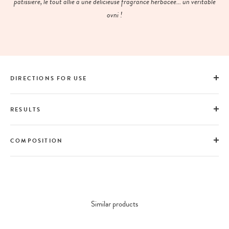
pâtissière, le tout allié à une délicieuse fragrance herbacée... un véritable
ovni !
DIRECTIONS FOR USE
RESULTS
COMPOSITION
Similar products