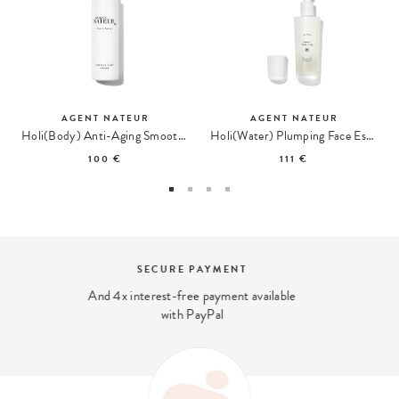
AGENT NATEUR
AGENT NATEUR
Holi(Body) Anti-Aging Smoothing Body Oil
Holi(Water) Plumping Face Essence
100 €
111 €
BEAUTY EXPERT
We answer your beauty questions:
contact@ohmycream.com