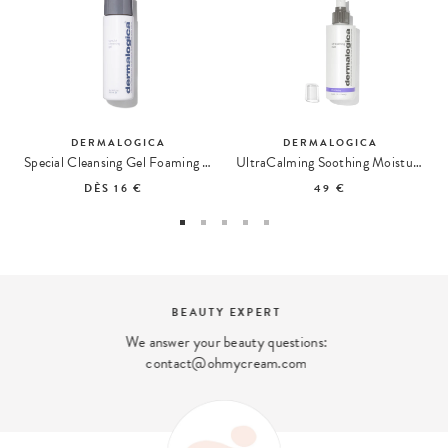
DERMALOGICA
DERMALOGICA
Special Cleansing Gel Foaming Cleanser
UltraCalming Soothing Moisturizing Mist
DÈS
16 €
49 €
BEAUTY EXPERT
We answer your beauty questions:
contact@ohmycream.com