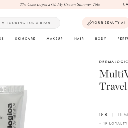
LAS
The Casa Lopez x Oh My Cream Summer Tote
YOUR BEAUTY AI
DS
SKINCARE
MAKEUP
HAIR
BODY
PER
DERMALOGI
Multi
Trave
19 €
15 M
+
19
LOYALTY