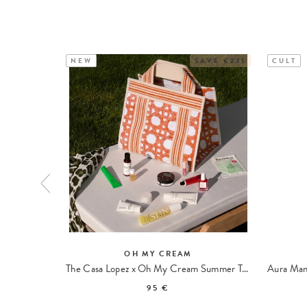
NEW
SAVE €235
CULT
OH MY CREAM
ng Mask
The Casa Lopez x Oh My Cream Summer Tote
95 €