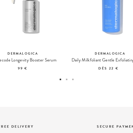
DERMALOGICA
DERMALOGICA
ecode Longevity Booster Serum
Daily Milkfoliant Gentle Exfoliati
99 €
DÈS
22 €
FREE DELIVERY
SECURE PAYME