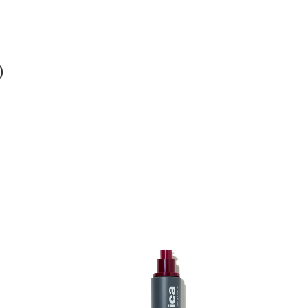
)
CULT