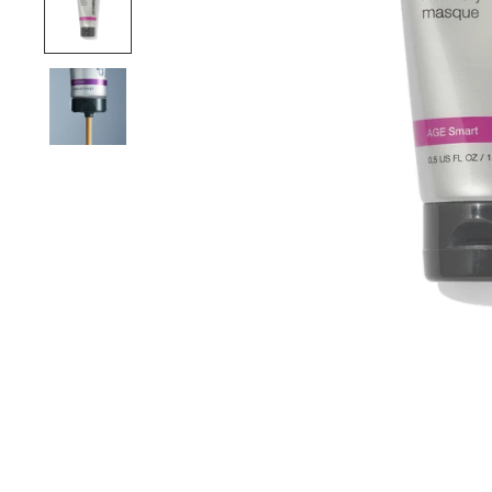
 FROM ORDERS OVER FROM
PERSONALIZED AD