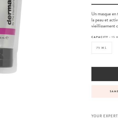
Un masque en t
la peau et activ
vieillissement 
CAPACITY :
15 
75 ML
VICE BEFORE, DURING AND AFTER YOUR ORDER
SAME
YOUR EXPERT