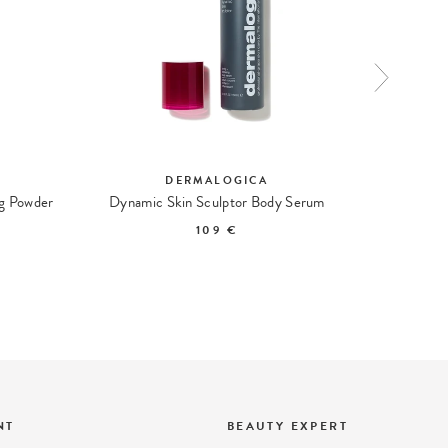
DERMALOGICA
ng Powder
Dynamic Skin Sculptor Body Serum
Daily Mi
109 €
NT
BEAUTY EXPERT