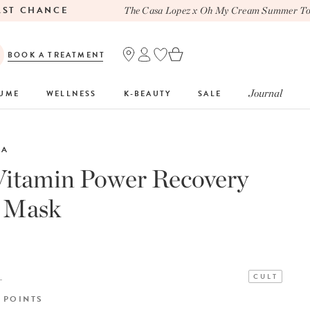
T CHANCE
The Casa Lopez x Oh My Cream Summer Tote
BOOK A TREATMENT
Journal
FUME
WELLNESS
K-BEAUTY
SALE
CA
Vitamin Power Recovery
l Mask
L
CULT
POINTS