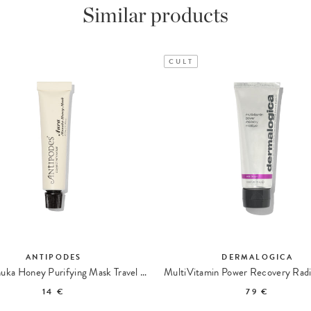
Similar products
CULT
ANTIPODES
DERMALOGICA
Aura Manuka Honey Purifying Mask Travel size
14 €
79 €