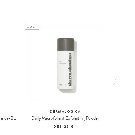
CULT
CULT
DERMALOGICA
MultiVitamin Power Recovery Radiance-Boosting Mask
Daily Microfoliant Exfoliating Powder
Precl
DÈS
22 €