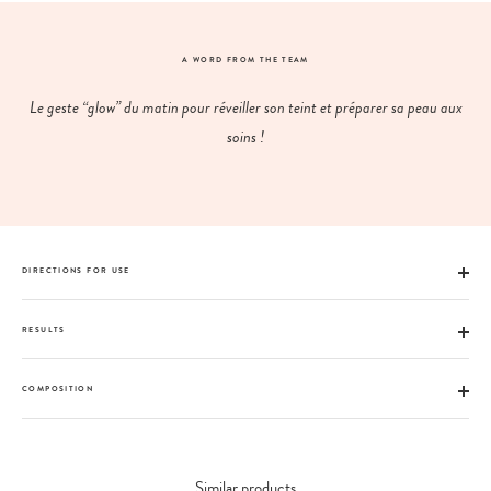
A WORD FROM THE TEAM
Le geste “glow” du matin pour réveiller son teint et préparer sa peau aux
soins !
DIRECTIONS FOR USE
RESULTS
COMPOSITION
Similar products