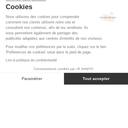
Cookies
Nous utilisons des cookies pour comprendre
comment nos clients utilisent notre site et
consultent nos contenus, afin de les améliorer. Ils
nous permettent également de partager des
publicités adaptées aux centres d'intérêts de nos visiteurs.
Pour modifier vos préférences par la suite, cliquez sur le lien
'Préférences de cookies' situé dans le pied de page.
Lire la politique de confidentialité
Consentements certifiés par
ADD TO BASKET
42 €
Paramétrer
Tout accepter
Axeptio consent
Plateforme de Gestion du Consentement : Personnalisez vos Option
In-store availability
YOUR 24/7 BEAUTY AI
Notre plateforme vous permet d'adapter et de gérer vos paramètres de
This information is given as an indication, as stocks may vary. Please do
not hesitate to contact our store.
I need a new skincare routine
GOOP BEAUTY
Cloudberry Exfoliating Jelly Gelée Nettoyante
I am looking for a specific product
42 €
Show me the current bestsellers