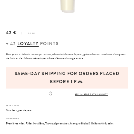
42 €
120 ML
+
42
LOYALTY
POINTS
Une gelée exfoliante douce qui nettoie, adoucit et illumine la peau, grâce à l’action combinée d'enzymes
de fruits et d'exfoliants mécaniques à base d'écorce d'orange amère.
SAME-DAY SHIPPING FOR ORDERS PLACED
BEFORE 1 P.M.
SEE IN-STORE AVAILABILITY
SKIN TYPES
Tous les types de peau.
CONCERNS
Premières rides, Rides installées, Taches pigmentaires, Manque d'éclat & Uniformité du teint