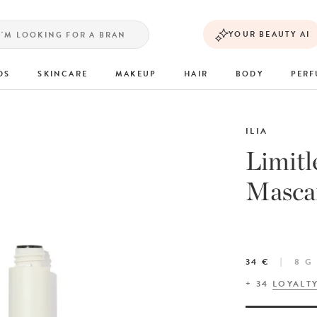
YOUR BEAUTY AI
DS
SKINCARE
MAKEUP
HAIR
BODY
PER
ILIA
Limitl
Masca
34 €
8 G
+
34
LOYALT