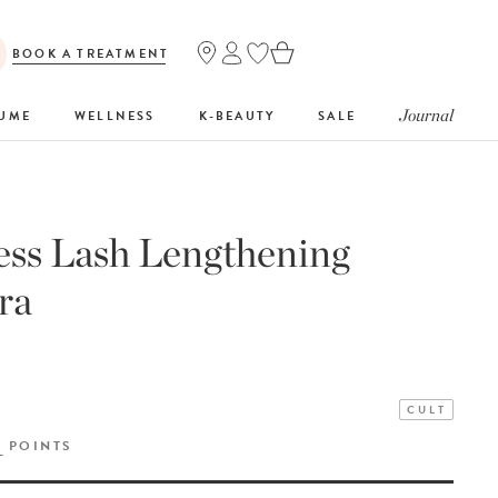
BOOK A TREATMENT
Journal
FUME
WELLNESS
K-BEAUTY
SALE
ess Lash Lengthening
ra
CULT
Y
POINTS