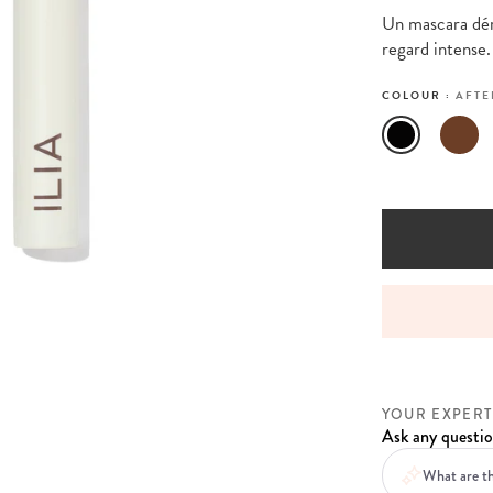
Un mascara déri
regard intense.
COLOUR :
AFTE
X FREE PAYMENT WITH PAYPAL
YOUR EXPERT
Ask any questio
What are th