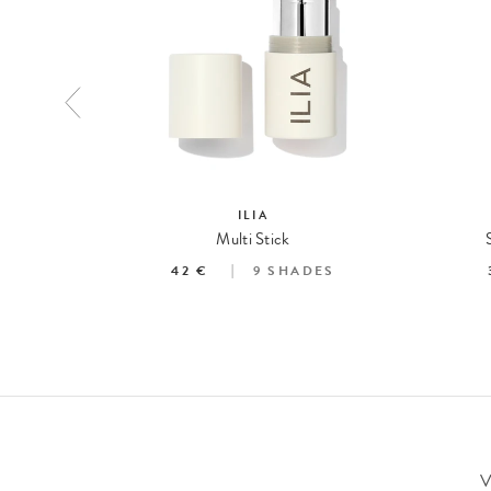
ILIA
 Blush
Multi Stick
ES
42 €
9
SHADES
V