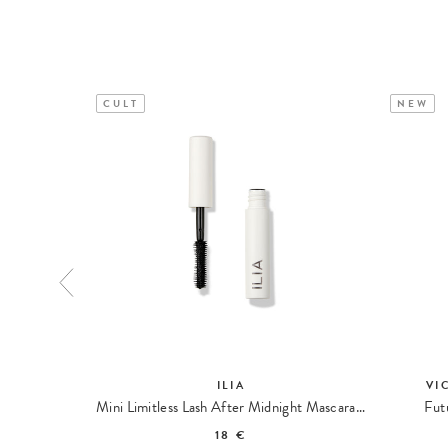
CULT
NEW
ILIA
VI
cara Volume
Mini Limitless Lash After Midnight Mascara Travel Size
Fut
18 €