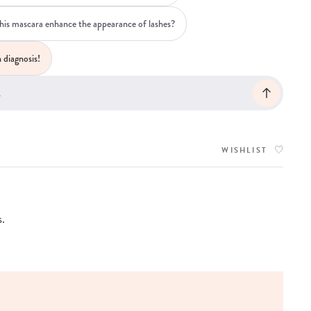
is mascara enhance the appearance of lashes?
 diagnosis!
WISHLIST
s.