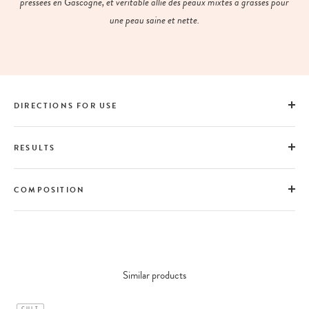
pressées en Gascogne, et véritable allié des peaux mixtes à grasses pour
une peau saine et nette.
DIRECTIONS FOR USE
RESULTS
COMPOSITION
Similar products
CULT