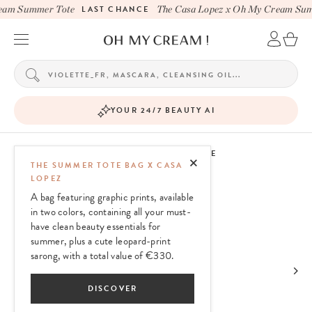
eam Summer Tote
LAST CHANCE
The Casa Lopez x Oh My Cream Sum
YOUR 24/7 BEAUTY AI
OH MY CREAM SKINCARE
THE SUMMER TOTE BAG X CASA
LOPEZ
A bag featuring graphic prints, available
in two colors, containing all your must-
have clean beauty essentials for
summer, plus a cute leopard-print
sarong, with a total value of €330.
DISCOVER