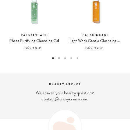
PAI SKINCARE
PAI SKINCARE
Phaze Purifying Cleansing Gel
Light Work Gentle Cleansing Oil with Wild Rose
DÈS
19 €
DÈS
24 €
BEAUTY EXPERT
We answer your beauty questions:
contact@ohmycream.com