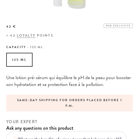
42 €
WEB EXCLUSIVE
+
42
LOYALTY
POINTS
CAPACITY :
125 ML
125 ML
Une lotion pré-sérum qui équilibre le pH de la peau pour booster
son hydratation et sa protection face à la pollution.
SAME-DAY SHIPPING FOR ORDERS PLACED BEFORE 1
P.M.
YOUR EXPERT
Ask any questions on this product
What are the benefits of using a toner that balances skin pH?