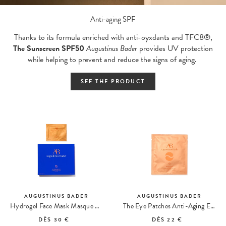
Anti-aging SPF
Thanks to its formula enriched with anti-oyxdants and TFC8®,
The Sunscreen SPF50
Augustinus Bader
provides UV protection
while helping to prevent and reduce the signs of aging.
SEE THE PRODUCT
AUGUSTINUS BADER
AUGUSTINUS BADER
Hydrogel Face Mask Masque Visage
The Eye Patches Anti-Aging Eye Care
DÈS
30 €
DÈS
22 €