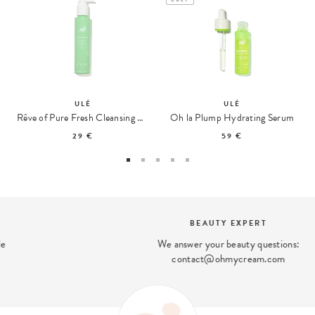
ULÉ
ULÉ
Rêve of Pure Fresh Cleansing Gel
Oh la Plump Hydrating Serum
29 €
59 €
BEAUTY EXPERT
We answer your beauty questions:
contact@ohmycream.com