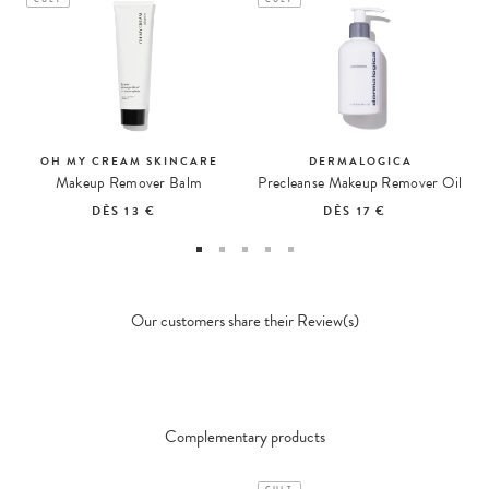
CULT
CULT
OH MY CREAM SKINCARE
DERMALOGICA
Makeup Remover Balm
Precleanse Makeup Remover Oil
DÈS
13 €
DÈS
17 €
Our customers share their Review(s)
Complementary products
CULT